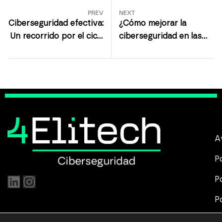
PREV
NEXT
Ciberseguridad efectiva:
¿Cómo mejorar la
Un recorrido por el ciclo
ciberseguridad en las
de gestión de
empresas?
vulnerabilidades
A
P
P
P
P