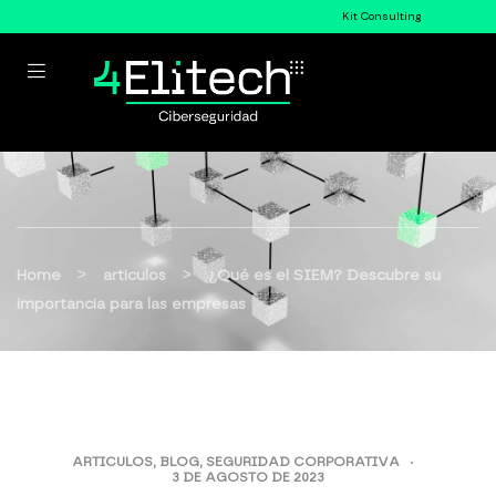
Kit Consulting
>
>
Home
articulos
¿Qué es el SIEM? Descubre su
importancia para las empresas
ARTICULOS
,
BLOG
,
SEGURIDAD CORPORATIVA
3 DE AGOSTO DE 2023