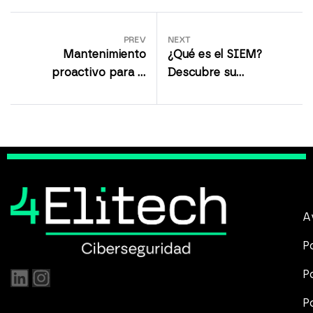
PREV
NEXT
Mantenimiento
¿Qué es el SIEM?
proactivo para la
Descubre su
Ciberseguridad
importancia para las
empresas
A
P
P
P