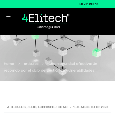
Kit Consulting
>
>
Home
articulos
Ciberseguridad efectiva: Un
recorrido por el ciclo de gestión de vulnerabilidades
ARTICULOS
,
BLOG
,
CIBERSEGURIDAD
1 DE AGOSTO DE 2023