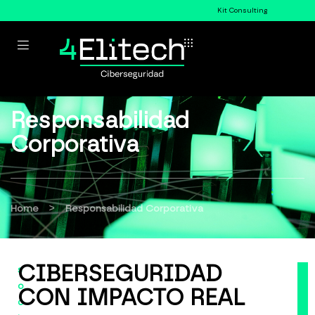
Kit Consulting
Responsabilidad
Corporativa
>
Home
Responsabilidad Corporativa
CIBERSEGURIDAD
s
o
CON IMPACTO REAL
c