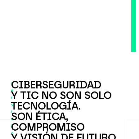
.
CIBERSEGURIDAD
s
e
Y TIC NO SON SOLO
r
TECNOLOGÍA.
v
i
SON ÉTICA,
c
COMPROMISO
i
o
Y VISIÓN DE FUTURO.