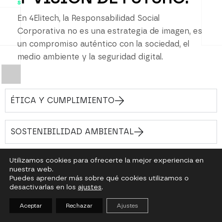
s
En 4Elitech, la Responsabilidad Social
Corporativa no es una estrategia de imagen, es
un compromiso auténtico con la sociedad, el
medio ambiente y la seguridad digital.
ÉTICA Y CUMPLIMIENTO
SOSTENIBILIDAD AMBIENTAL
Utilizamos cookies para ofrecerte la mejor experiencia en
COMPROMISO SOCIAL
nuestra web.
Puedes aprender más sobre qué cookies utilizamos o
desactivarlas en los
ajustes
.
COLABORACIÓN CON LA COMUNIDAD
Aceptar
Rechazar
Ajustes