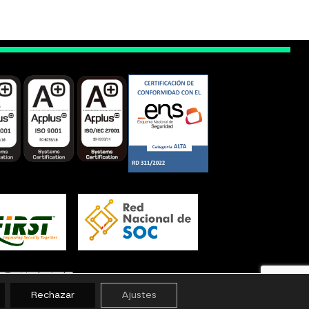
credenciales, instrucciones o incluso fragmentos de
un payload. Eso es la esteganografía: […]
Rechazar
Ajustes