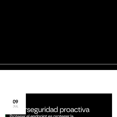
09
JUL