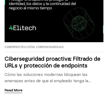
CIBERPROTECCIÓN
,
CIBERSEGURIDAD
Ciberseguridad proactiva: Filtrado de
URLs y protección de endpoints
Cómo las soluciones modernas bloquean las
amenazas antes de que el empleado tenga la
oportunidad de hacer clic. Durante años, la
Read More
estrategia dominante en ciberseguridad
corporativa fue reactiva: detectar la amenaza,
contenerla y remediar el daño. Hoy ese enfoque ya