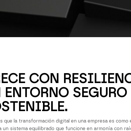
ECE CON RESILIENC
 ENTORNO SEGURO 
STENIBLE.
 que la transformación digital en una empresa es como el 
a un sistema equilibrado que funcione en armonía con raí