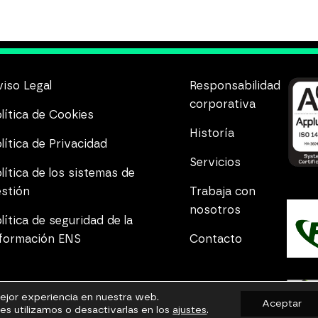
no es suficiente. El coste medio de una brecha de
seguridad supera ampliamente los beneficios […]
iso Legal
Responsabilidad
corporativa
lítica de Cookies
Historía
lítica de Privacidad
Servicios
lítica de los sistemas de
estión
Trabaja con
nosotros
lítica de seguridad de la
nformación ENS
Contacto
mejor experiencia en nuestra web.
Aceptar
s utilizamos o desactivarlas en los
ajustes
.
Copyright © 2026 4Elitech. Todos los derechos reservados