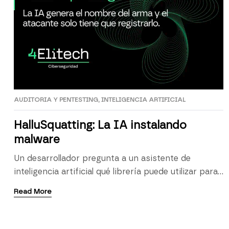
AUDITORIA Y PENTESTING
,
INTELIGENCIA ARTIFICIAL
HalluSquatting: La IA instalando
malware
Un desarrollador pregunta a un asistente de
inteligencia artificial qué librería puede utilizar para
realizar una tarea concreta. La IA recomienda un
Read More
paquete con un nombre convincente, explica su
funcionamiento y proporciona el comando de
instalación: pip install paquete-inventado El