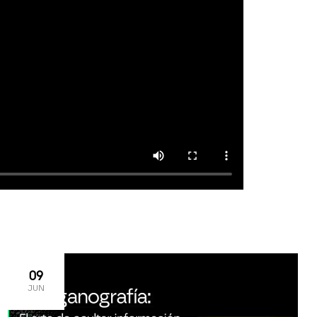
09
JUN