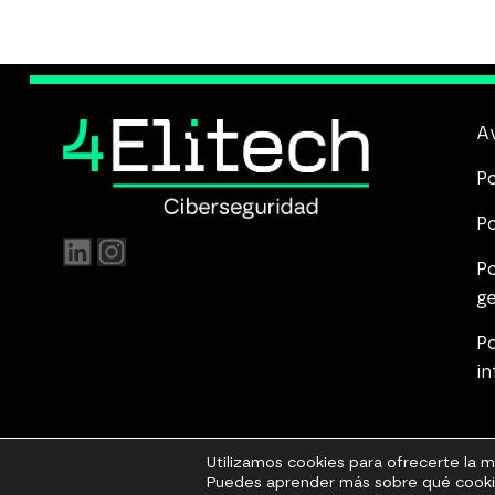
comando funciona. Sin embargo, la librería nunca
había existido originalmente. El modelo había
inventado el […]
Av
Po
Po
Po
g
Po
i
Utilizamos cookies para ofrecerte la 
Puedes aprender más sobre qué cookie