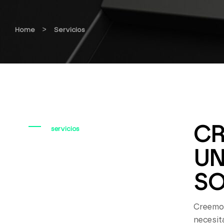
>
Home
Servicios
CR
servicios
UN
SO
Creemos
necesit