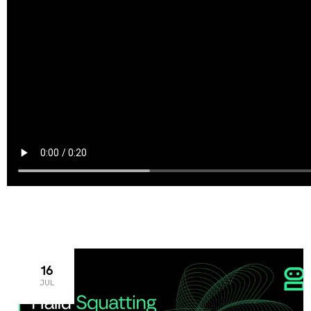
16
JUL