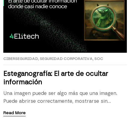
CIBERSEGURIDAD
,
SEGURIDAD CORPORATIVA
,
SOC
Esteganografía: El arte de ocultar
información
Una imagen puede ser algo más que una imagen.
Puede abrirse correctamente, mostrarse sin
errores, pasar una revisión visual y no levantar
Read More
ninguna sospecha. A simple vista, puede parecer un
archivo completamente normal. Sin embargo, en su
interior puede estar ocultando información, código,