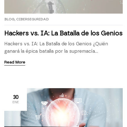
BLOG
,
CIBERSEGURIDAD
Hackers vs. IA: La Batalla de los Genios
Hackers vs. IA: La Batalla de los Genios ¿Quién
ganará la épica batalla por la supremacía
cibernética? ¿La inteligencia artificial con sus
Read More
algoritmos avanzados o el ingenio humano de un
hacker ético? Hablamos con Pedro, responsable del
área de hacking ético conocido por sus travesuras
constructivas e Inés, responsable del área de Ciber
IA y […]
30
ENE