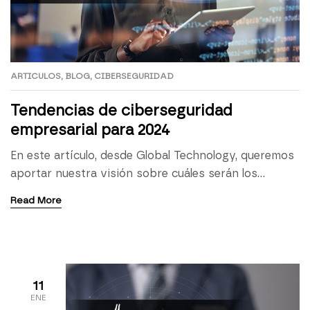
ARTICULOS
,
BLOG
,
CIBERSEGURIDAD
Tendencias de ciberseguridad
empresarial para 2024
En este artículo, desde Global Technology, queremos
aportar nuestra visión sobre cuáles serán los
principales ejes que impulsarán la estrategia de
Read More
ciberseguridad en el ámbito empresarial en
tendencias de ciberseguridad 2024, para hacer frente
a los retos que deben afrontar resultado de la
imparable evolución tecnológica. El rol del SOC, uno
de los pilares de […]
11
ENE