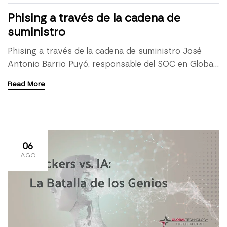
Phising a través de la cadena de
suministro
Phising a través de la cadena de suministro José
Antonio Barrio Puyó, responsable del SOC en Global
Technology y experto en ciberseguridad, nos habla
Read More
de Phising a través de la cadena de suministro. Un
método de ataque que recientemente han detectado
en su departamento. Resalta la complejidad de
algunos ciberataques y subraya la importancia de
mantener […]
06
AGO