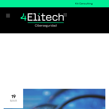
Kit Consulting
Blog
>
Home
Blog
19
MAR