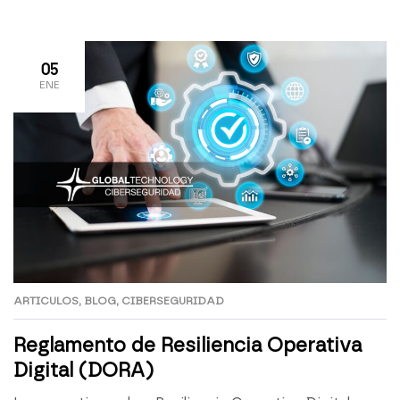
protección en nuestra empresa determinará nuestro
cumplimiento normativo, nos evitará sanciones
económicas y beneficiará nuestra imagen
05
ENE
corporativa. […]
ARTICULOS
,
BLOG
,
CIBERSEGURIDAD
Reglamento de Resiliencia Operativa
Digital (DORA)