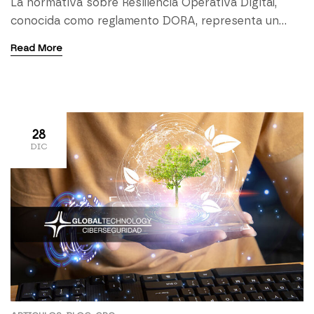
La normativa sobre Resiliencia Operativa Digital,
conocida como reglamento DORA, representa un
marco vinculante y completo establecido por la
Read More
Unión Europea (UE) para la gestión de riesgos en el
ámbito de las tecnologías de la información y la
comunicación (TIC) en el sector financiero de la UE.
DORA establece normas técnicas que las entidades
financieras […]
28
DIC