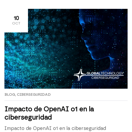
sistemas de información no dejan de crecer, como
así reflejan las estadísticas. Los datos que generan y
[…]
10
OCT
BLOG
,
CIBERSEGURIDAD
Impacto de OpenAI o1 en la
ciberseguridad
Impacto de OpenAI o1 en la ciberseguridad