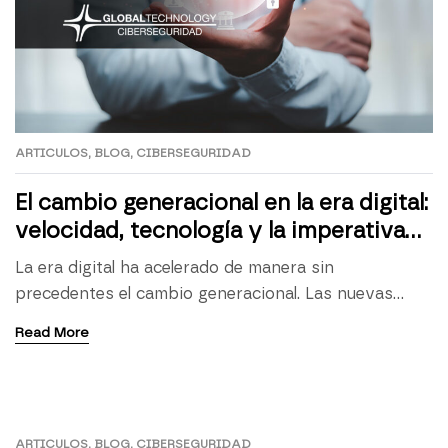
ARTICULOS
,
BLOG
,
CIBERSEGURIDAD
El cambio generacional en la era digital:
velocidad, tecnología y la imperativa
necesidad de ciberseguridad
La era digital ha acelerado de manera sin
precedentes el cambio generacional. Las nuevas
generaciones, nativas digitales, se adaptan
Read More
rápidamente a los avances tecnológicos, mientras
que las generaciones anteriores se esfuerzan por
mantenerse al día. Este artículo explora la velocidad
de este cambio generacional, la importancia de la
ARTICULOS
,
BLOG
,
CIBERSEGURIDAD