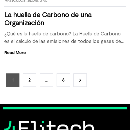
ARTICULOS
,
BLOG
,
GRC
La huella de Carbono de una
Organización
¿Qué es la huella de carbono? La Huella de Carbono
es el cálculo de las emisiones de todos los gases de
efecto invernadero (GEI) asociados a
Read More
organizaciones, eventos o actividades, o al ciclo de
vida de un producto expresada en toneladas de CO2
equivalentes. ¿Qué beneficios conlleva calcular tu
huella de carbono en el ámbito […]
1
2
…
6