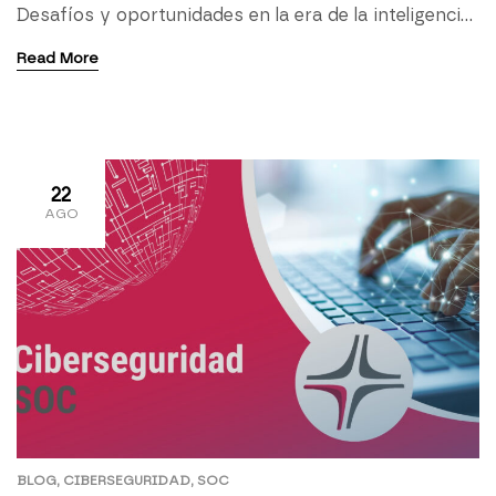
Desafíos y oportunidades en la era de la inteligencia
artificial El Impacto de OpenAI o1 ha generado un
Read More
gran interés en la comunidad tecnológica. Esta
versión supone un avance significativo en
comparación con versiones anteriores, gracias a su
capacidad de razonamiento avanzado y su enfoque
en problemas complejos. […]
22
AGO
BLOG
,
CIBERSEGURIDAD
,
SOC