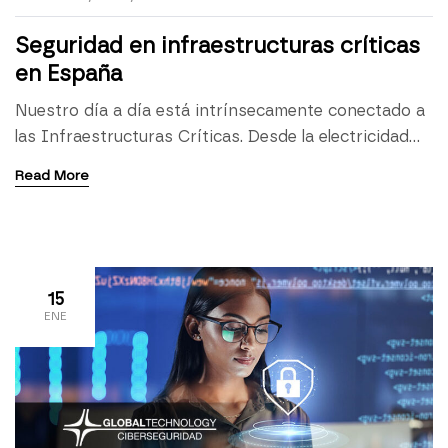
tecnología en nuestra sociedad actual y la […]
Seguridad en infraestructuras críticas
en España
Nuestro día a día está intrínsecamente conectado a
las Infraestructuras Críticas. Desde la electricidad
que alimenta nuestros hogares hasta el suministro
Read More
de agua potable, el transporte que tomamos para ir
al trabajo o los servicios de salud a los que acudimos
al enfermar, dependemos de estas infraestructuras
para satisfacer nuestras necesidades básicas y
realizar actividades […]
15
ENE