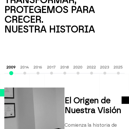
TRANSFORMAR,
2
PROTEGEMOS PARA
CRECER.
3
NUESTRA HISTORIA
4
2009
2014
2016
2017
2018
2020
2022
2023
2025
5
6
El Origen de
Nuestra Visión
7
Comienza la historia de