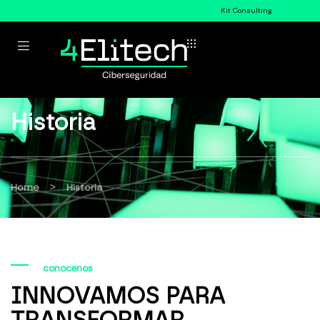
Kit Consulting
Historia
>
Home
Historia
0
conocenos
1
INNOVAMOS PARA