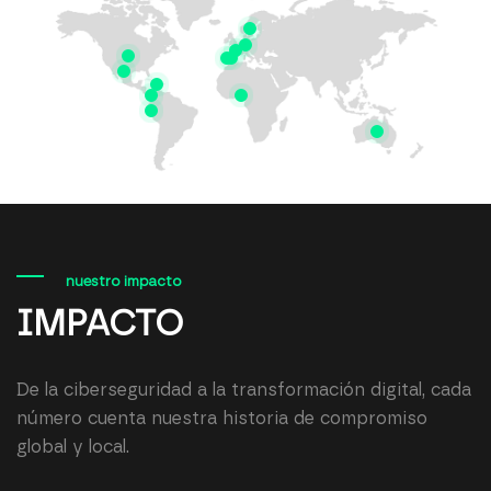
0
1
2
3
nuestro impacto
IMPACTO
4
De la ciberseguridad a la transformación digital, cada
número cuenta nuestra historia de compromiso
5
global y local.