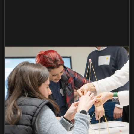
5
6
7
8
9
0
1
2
3
0
4