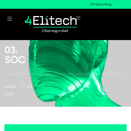
Kit Consulting
03.
SOC
>
Home
03.
SOC