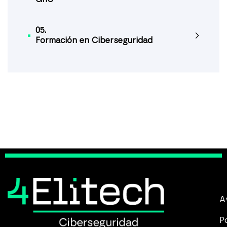
05.
Formación en Ciberseguridad
A
P