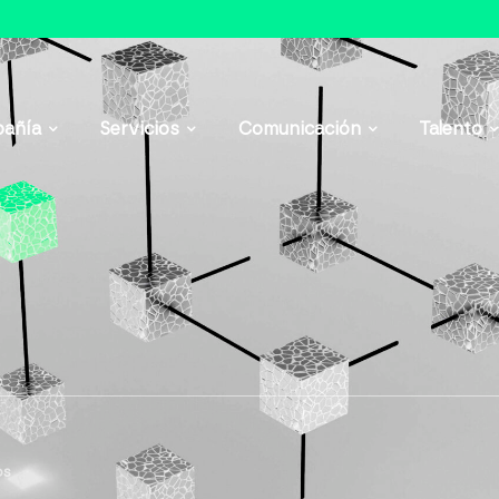
añía
Servicios
Comunicación
Talento
os