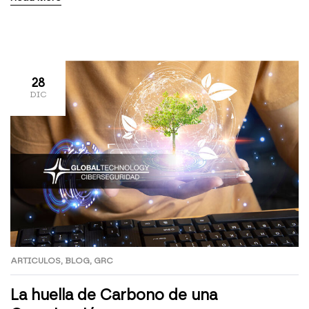
seguridad y la innovación necesarias para competir.
Por eso, hoy anunciamos un hito importante: Global
Technology y EON Transformación Digital se
fusionan para crear 4Elitech, con una propuesta
clara, brindar confianza tecnológica […]
28
DIC
ARTICULOS
,
BLOG
,
GRC
La huella de Carbono de una