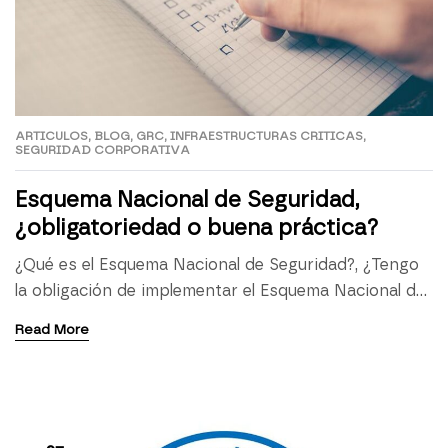
ARTICULOS
,
BLOG
,
GRC
,
INFRAESTRUCTURAS CRITICAS
,
SEGURIDAD CORPORATIVA
Esquema Nacional de Seguridad,
¿obligatoriedad o buena práctica?
¿Qué es el Esquema Nacional de Seguridad?, ¿Tengo
la obligación de implementar el Esquema Nacional de
Seguridad en mi organización?, ¿Me aplica?; y si me
Read More
aplica, ¿Qué plazos tengo?; y si no estoy obligado,
¿Lo necesito realmente?, ¿Me interesa
implementarlo? En el día a día de nuestro trabajo
como consultores, cada vez más, nos encontramos
[…]