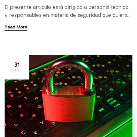
la seguridad
El presente artículo está dirigido a personal técnico
y responsables en materia de seguridad que quieran
dedicar unos minutos a reflexionar sobre el
Read More
creciente peso del cumplimiento normativo en la
gestión de riesgos y la resiliencia organizacional; y
como este, afectan a la imagen corporativa y el
desarrollo del negocio independientemente del
sector en que […]
31
DIC