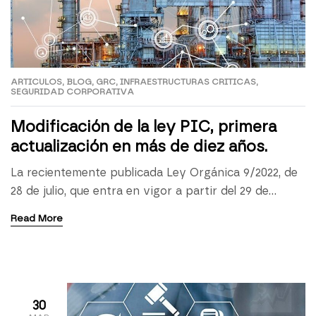
ARTICULOS
,
BLOG
,
GRC
,
INFRAESTRUCTURAS CRITICAS
,
SEGURIDAD CORPORATIVA
Modificación de la ley PIC, primera
actualización en más de diez años.
La recientemente publicada Ley Orgánica 9/2022, de
28 de julio, que entra en vigor a partir del 29 de
agosto del presente año, viene a establecer la
Read More
primera modificación a la Ley 8/2011, de 28 de abril,
por la que se establecen medidas para la protección
de las infraestructuras críticas (Comúnmente
conocida como «Ley PIC«), […]
30