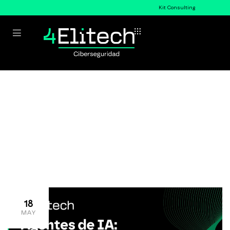
Kit Consulting
GRC
>
Home
GRC
18
MAY