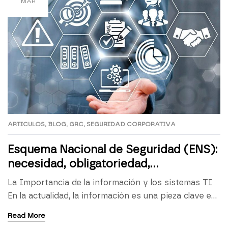
MAR
ARTICULOS
,
BLOG
,
GRC
,
SEGURIDAD CORPORATIVA
Esquema Nacional de Seguridad (ENS):
necesidad, obligatoriedad,
peculiaridades y beneficios
La Importancia de la información y los sistemas TI
En la actualidad, la información es una pieza clave e
incluso vital para toda organización por ello hay que
Read More
protegerla como un activo crítico para el desarrollo