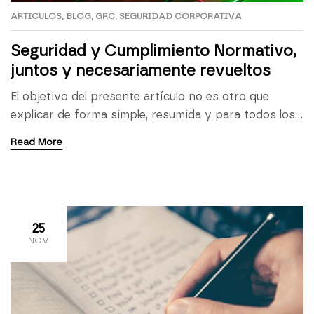
ARTICULOS
,
BLOG
,
GRC
,
SEGURIDAD CORPORATIVA
Seguridad y Cumplimiento Normativo,
juntos y necesariamente revueltos
El objetivo del presente artículo no es otro que
explicar de forma simple, resumida y para todos los
públicos la cada vez mayor relación entre la
Read More
seguridad y el cumplimiento normativo de cualquier
empresa o negocio. Así que, si está familiarizado con
conceptos como resiliencia organizacional, desarrollo
de negocio, continuidad, posicionamiento e imagen
corporativa, le […]
25
NOV