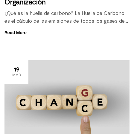
Organización
¿Qué es la huella de carbono? La Huella de Carbono
es el cálculo de las emisiones de todos los gases de
efecto invernadero (GEI) asociados a
Read More
organizaciones, eventos o actividades, o al ciclo de
vida de un producto expresada en toneladas de CO2
equivalentes. ¿Qué beneficios conlleva calcular tu
huella de carbono en el ámbito […]
19
MAR