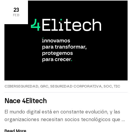
parecer una mejora natural de los asistentes
conversacionales que […]
23
FEB
CIBERSEGURIDAD
,
GRC
,
SEGURIDAD CORPORATIVA
,
SOC
,
TIC
Nace 4Elitech
El mundo digital está en constante evolución, y las
organizaciones necesitan socios tecnológicos que no
solo las acompañen, sino que les aporten la
Read More