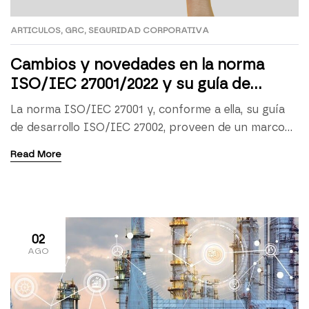
ARTICULOS
,
GRC
,
SEGURIDAD CORPORATIVA
Cambios y novedades en la norma
ISO/IEC 27001/2022 y su guía de
desarrollo ISO/IEC 27002/2022
La norma ISO/IEC 27001 y, conforme a ella, su guía
de desarrollo ISO/IEC 27002, proveen de un marco
estandarizado para el establecimiento,
Read More
implementación, mantenimiento y mejora de un
Sistema de Gestión de Seguridad de la Información
(SGSI) basado en las mejores prácticas nacional e
internacionalmente reconocidas. En este sentido,
adoptan un enfoque holístico y necesariamente […]
02
AGO