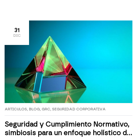
y la continuidad de la actividad empresarial. Es de
vital importancia asegurar que la información esté
disponible, actualizada, sea […]
31
DIC
ARTICULOS
,
BLOG
,
GRC
,
SEGURIDAD CORPORATIVA
Seguridad y Cumplimiento Normativo,
simbiosis para un enfoque holístico de