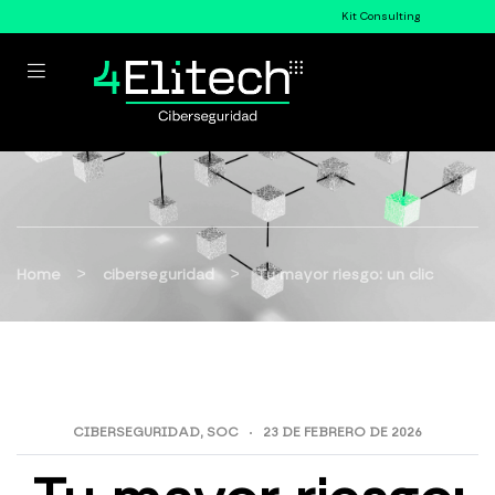
Kit Consulting
>
>
Home
ciberseguridad
Tu mayor riesgo: un clic
CIBERSEGURIDAD
,
SOC
23 DE FEBRERO DE 2026