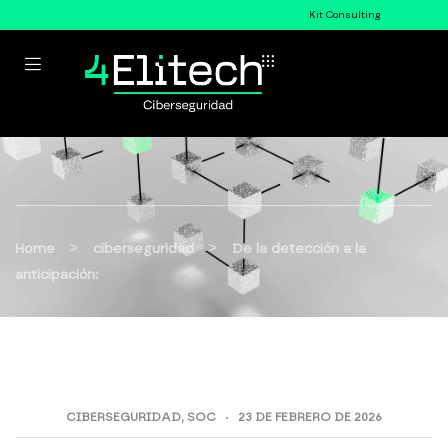
Kit Consulting
>
>
Home
ciberseguridad
De la detección a la
anticipación:
CIBERSEGURIDAD
,
SOC
23 DE FEBRERO DE 2026