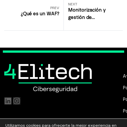
NEXT
PREV
Monitorización y
¿Qué es un WAF?
gestión de
vulnerabilidades
A
P
P
P
P
Utilizamos cookies para ofrecerte la mejor experiencia en