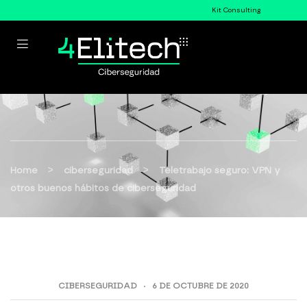
Kit Consulting
>
>
Home
ciberseguridad
Teletrabajo seguro: VPN y
otros buenos hábitos de ciberseguridad
CIBERSEGURIDAD
6 DE OCTUBRE DE 2020