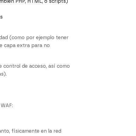
ambién PHP, HTML, o scripts)
os
idad (como por ejemplo tener
de capa extra para no
e control de acceso, así como
s).
e WAF:
nto, físicamente en la red