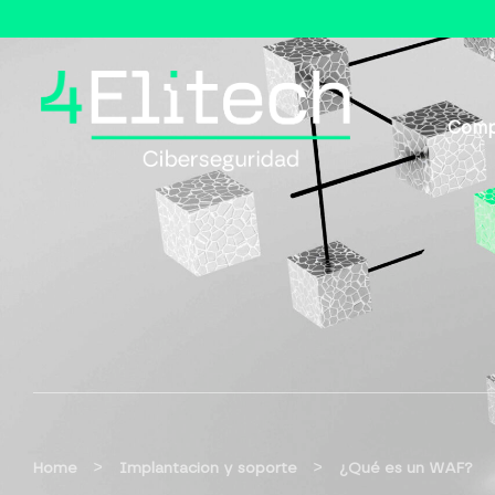
Comp
>
>
Home
Implantacion y soporte
¿Qué es un WAF?