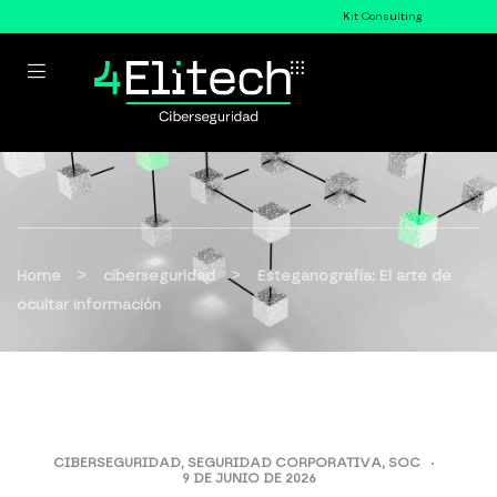
Kit Consulting
>
>
Home
ciberseguridad
Esteganografía: El arte de
ocultar información
CIBERSEGURIDAD
,
SEGURIDAD CORPORATIVA
,
SOC
9 DE JUNIO DE 2026