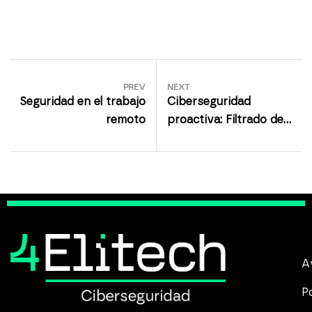
PREV
NEXT
Seguridad en el trabajo
Ciberseguridad
remoto
proactiva: Filtrado de
URLs y protección de
endpoints
A
P