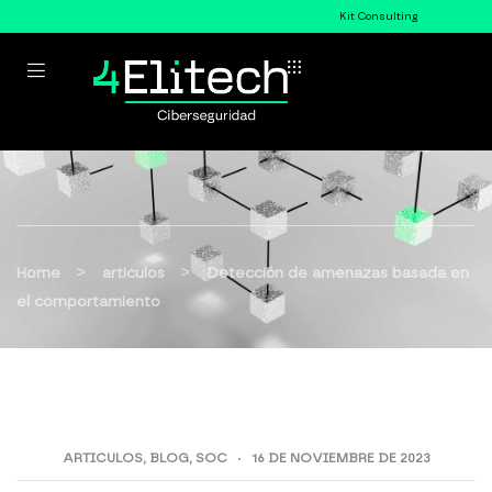
Kit Consulting
>
>
Home
articulos
Detección de amenazas basada en
el comportamiento
ARTICULOS
,
BLOG
,
SOC
16 DE NOVIEMBRE DE 2023