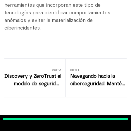
herramientas que incorporan este tipo de
tecnologías para identificar comportamientos
anómalos y evitar la materialización de
ciberincidentes.
PREV
NEXT
Discovery y ZeroTrust el
Navegando hacia la
modelo de seguridad
ciberseguridad: Mantén
infalible
tu puerto protegido