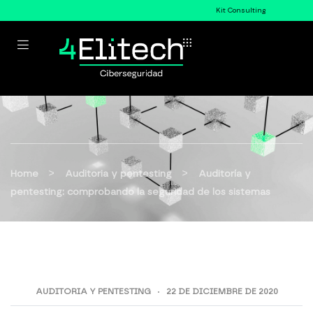
Kit Consulting
>
>
Home
Auditoria y pentesting
Auditoría y
pentesting: comprobando la seguridad de los sistemas
AUDITORIA Y PENTESTING
22 DE DICIEMBRE DE 2020