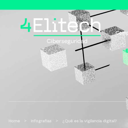
Comp
>
>
Home
infografias
¿Qué es la vigilancia digital?