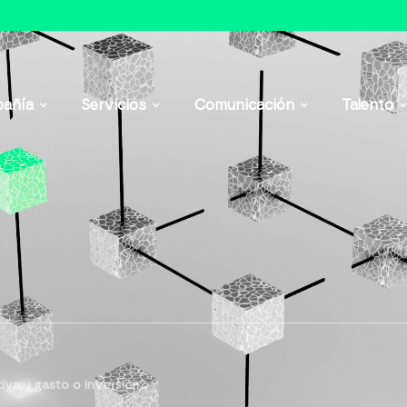
añía
Servicios
Comunicación
Talento
iva, ¿gasto o inversión?