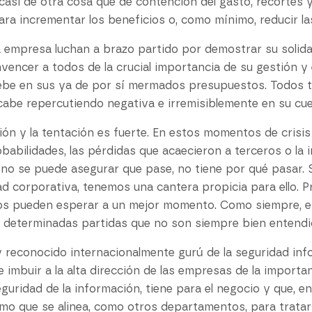
 casi de otra cosa que de contención del gasto, recortes 
ra incrementar los beneficios o, como mínimo, reducir la
 empresa luchan a brazo partido por demostrar su solidar
vencer a todos de la crucial importancia de su gestión y e
ebe en sus ya de por sí mermados presupuestos. Todos t
acabe repercutiendo negativa e irremisiblemente en su cue
ón y la tentación es fuerte. En estos momentos de crisi
obabilidades, las pérdidas que acaecieron a terceros o la 
e no se puede asegurar que pase, no tiene por qué pasar.
d corporativa, tenemos una cantera propicia para ello. P
ros pueden esperar a un mejor momento. Como siempre, ent
a determinadas partidas que no son siempre bien entendi
y reconocido internacionalmente gurú de la seguridad inf
imbuir a la alta dirección de las empresas de la importan
eguridad de la información, tiene para el negocio y que, en
o que se alinea, como otros departamentos, para tratar 