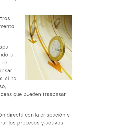
stros
emento
ispa
ndo la
s de
ipsar
, si no
so,
s ideas que pueden traspasar
ón directa con la crispación y
rar los procesos y activos