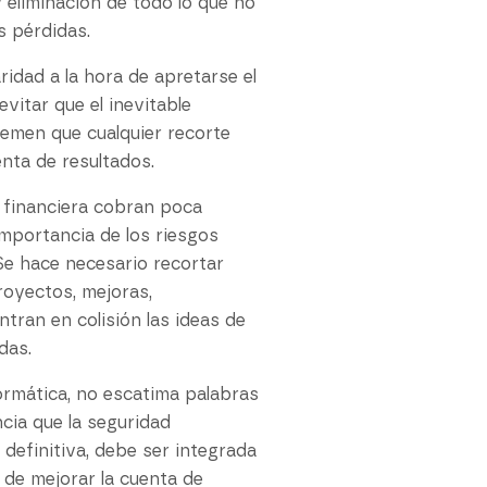
y eliminación de todo lo que no
s pérdidas.
idad a la hora de apretarse el
vitar que el inevitable
emen que cualquier recorte
nta de resultados.
s financiera cobran poca
importancia de los riesgos
 Se hace necesario recortar
royectos, mejoras,
ran en colisión las ideas de
das.
ormática, no escatima palabras
cia que la seguridad
 definitiva, debe ser integrada
de mejorar la cuenta de