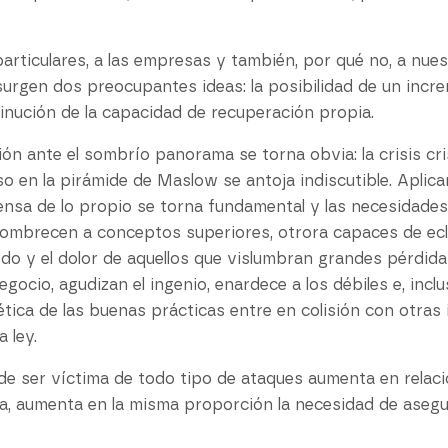
 particulares, a las empresas y también, por qué no, a nue
surgen dos preocupantes ideas: la posibilidad de un incr
minución de la capacidad de recuperación propia.
ción ante el sombrío panorama se torna obvia: la crisis cr
so en la pirámide de Maslow se antoja indiscutible. Aplica
fensa de lo propio se torna fundamental y las necesidade
ombrecen a conceptos superiores, otrora capaces de ecl
edo y el dolor de aquellos que vislumbran grandes pérdidas
egocio, agudizan el ingenio, enardece a los débiles e, inclu
a ética de las buenas prácticas entre en colisión con otra
 ley.
o de ser víctima de todo tipo de ataques aumenta en relaci
ia, aumenta en la misma proporción la necesidad de asegu