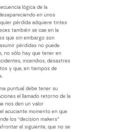
ecuencia lógica de la
n desapareciendo en unos
quier pérdida adquiere tintes
eces también se cae en la
ales que sin embargo son
a asumir pérdidas no puede
o, no sólo hay que tener en
ccidentes, incendios, desastres
ctos y que, en tiempos de
e.
ema puntual debe tener su
iones el llamado retorno de la
ue nos den un valor
s el acuciante momento en que
onde los “decision makers”
frontar el siguiente, que no se