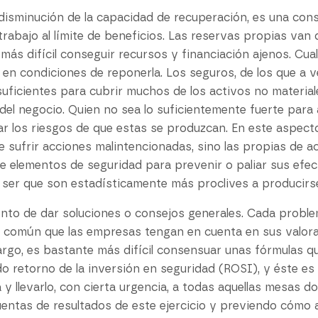
 disminución de la capacidad de recuperación, es una cons
trabajo al límite de beneficios. Las reservas propias va
s difícil conseguir recursos y financiación ajenos. Cual
en condiciones de reponerla. Los seguros, de los que a v
suficientes para cubrir muchos de los activos no materi
 del negocio. Quien no sea lo suficientemente fuerte par
tar los riesgos de que estas se produzcan. En este aspect
e sufrir acciones malintencionadas, sino las propias de a
de elementos de seguridad para prevenir o paliar sus efe
 ser que son estadísticamente más proclives a producirs
ento de dar soluciones o consejos generales. Cada probl
 común que las empresas tengan en cuenta en sus valorac
argo, es bastante más difícil consensuar unas fórmulas q
o retorno de la inversión en seguridad (ROSI), y éste e
y llevarlo, con cierta urgencia, a todas aquellas mesas d
uentas de resultados de este ejercicio y previendo cómo a