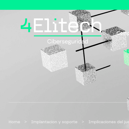
Comp
>
>
Home
Implantacion y soporte
Implicaciones del ju