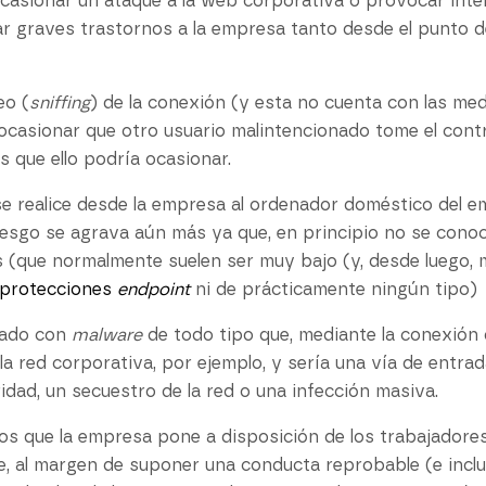
casionar un ataque a la web corporativa o provocar int
 graves trastornos a la empresa tanto desde el punto 
eo (
sniffing
) de la conexión (y esta no cuenta con las me
 ocasionar que otro usuario malintencionado tome el contr
 que ello podría ocasionar.
se realice desde la empresa al ordenador doméstico del e
 riesgo se agrava aún más ya que, en principio no se cono
(que normalmente suelen ser muy bajo (y, desde luego, mu
protecciones
endpoint
ni de prácticamente ningún tipo)
tado con
malware
de todo tipo que, mediante la conexión 
la red corporativa, por ejemplo, y sería una vía de entra
dad, un secuestro de la red o una infección masiva.
ursos que la empresa pone a disposición de los trabajadore
ne, al margen de suponer una conducta reprobable (e incl