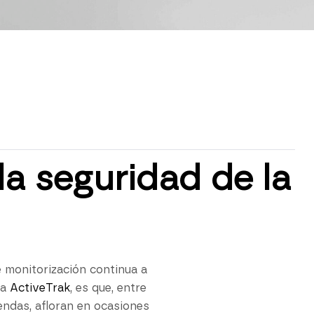
la seguridad de la
 monitorización continua a
ta
ActiveTrak
, es que, entre
endas, afloran en ocasiones