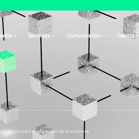
añía
Servicios
Comunicación
Talento
ego online para la seguridad de la empresa