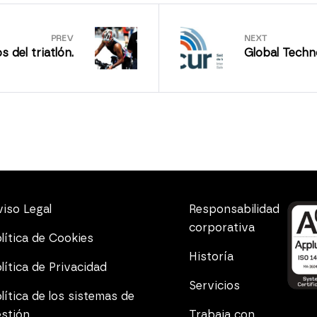
PREV
NEXT
s del triatlón.
Global Techn
iso Legal
Responsabilidad
corporativa
lítica de Cookies
Historía
lítica de Privacidad
Servicios
lítica de los sistemas de
estión
Trabaja con