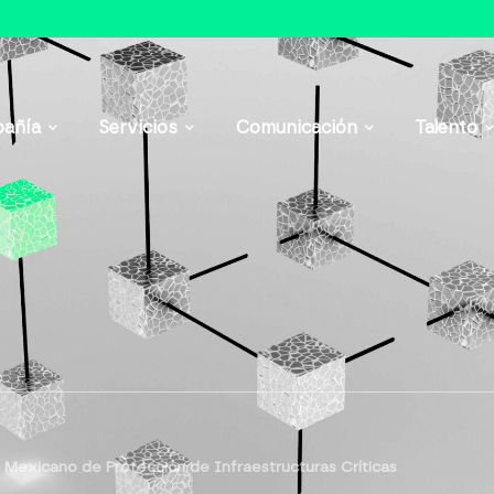
añía
Servicios
Comunicación
Talento
 Mexicano de Protección de Infraestructuras Críticas