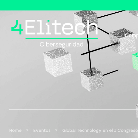
Comp
>
>
Home
Eventos
Global Technology en el I Congreso