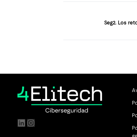
Seg2. Los reto
Av
Po
Po
Po
g