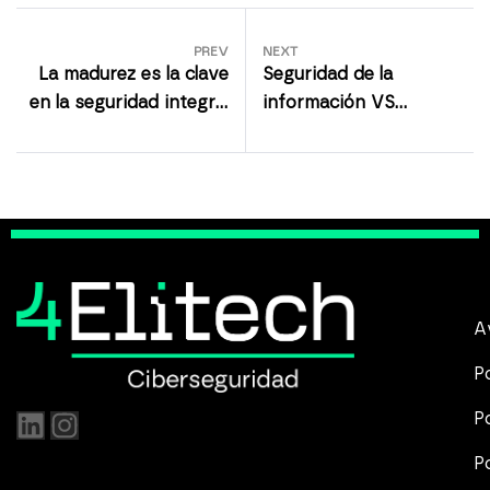
PREV
NEXT
La madurez es la clave
Seguridad de la
en la seguridad integral
información VS
corporativa
Seguridad de los datos
A
P
P
P