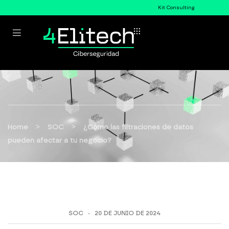
Kit Consulting
>
>
Home
SOC
¿Cómo las filtraciones de datos
pueden afectar a tu negocio?
SOC
20 DE JUNIO DE 2024