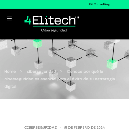
Kit Consulting
>
>
Home
ciberseguridad
Conoce por qué la
ciberseguridad es esencial para el éxito de tu estrategia
digital
CIBERSEGURIDAD
15 DE FEBRERO DE 2024