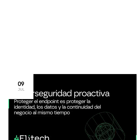
>
>
>
Home
2026
06
29
09
JUL