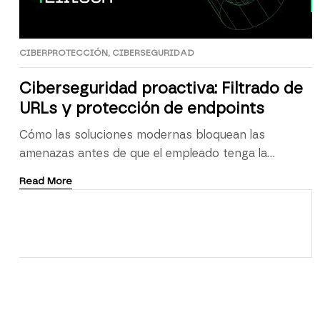
CIBERPROTECCIÓN
,
CIBERSEGURIDAD
Ciberseguridad proactiva: Filtrado de
URLs y protección de endpoints
Cómo las soluciones modernas bloquean las
amenazas antes de que el empleado tenga la
oportunidad de hacer clic. Durante años, la
Read More
estrategia dominante en ciberseguridad
corporativa fue reactiva: detectar la amenaza,
contenerla y remediar el daño. Hoy ese enfoque ya
no es suficiente. El coste medio de una brecha de
seguridad supera ampliamente los beneficios […]