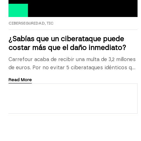
CIBERSEGURIDAD
,
TIC
¿Sabías que un ciberataque puede
costar más que el daño inmediato?
Carrefour acaba de recibir una multa de 3,2 millones
de euros. Por no evitar 5 ciberataques idénticos que
afectaron a casi 120.000 clientes, es un claro ejemplo
Read More
de lo que puede ocurrir cuando se subestima el
riesgo digital. Según RedSeguridad, los datos
personales de miles de clientes (DNI, direcciones,
teléfonos…) quedaron expuestos debido a técnicas
de credential stuffing, un […]